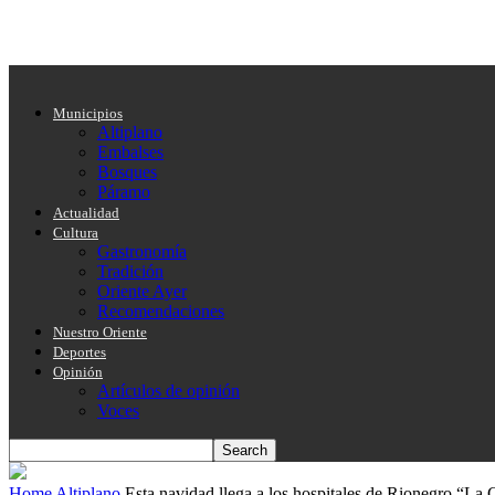
Municipios
Altiplano
Embalses
Bosques
Páramo
Actualidad
Cultura
Gastronomía
Tradición
Oriente Ayer
Recomendaciones
Nuestro Oriente
Deportes
Opinión
Artículos de opinión
Voces
Home
Altiplano
Esta navidad llega a los hospitales de Rionegro “La C