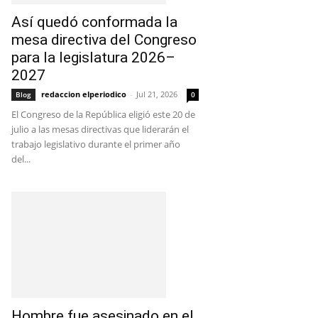
Así quedó conformada la
mesa directiva del Congreso
para la legislatura 2026–
2027
redaccion elperiodico
-
Jul 21, 2026
Blog
0
El Congreso de la República eligió este 20 de
julio a las mesas directivas que liderarán el
trabajo legislativo durante el primer año
del...
Hombre fue asesinado en el