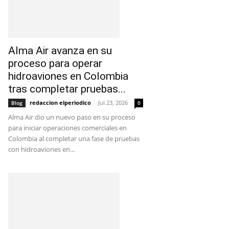
Alma Air avanza en su
proceso para operar
hidroaviones en Colombia
tras completar pruebas...
redaccion elperiodico
-
Jul 23, 2026
Blog
0
Alma Air dio un nuevo paso en su proceso
para iniciar operaciones comerciales en
Colombia al completar una fase de pruebas
con hidroaviones en...