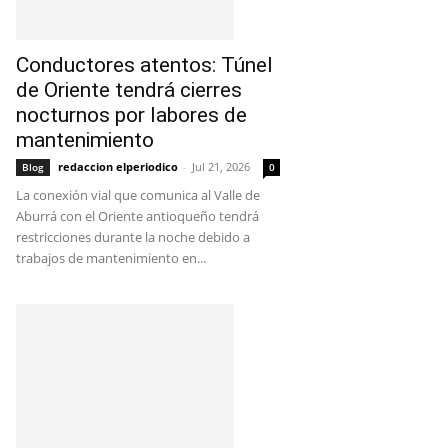
Conductores atentos: Túnel
de Oriente tendrá cierres
nocturnos por labores de
mantenimiento
redaccion elperiodico
-
Jul 21, 2026
Blog
0
La conexión vial que comunica al Valle de
Aburrá con el Oriente antioqueño tendrá
restricciones durante la noche debido a
trabajos de mantenimiento en...