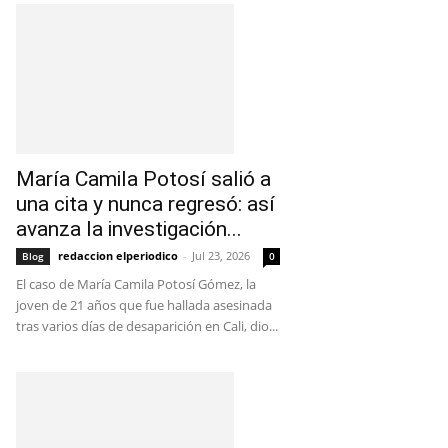
María Camila Potosí salió a
una cita y nunca regresó: así
avanza la investigación...
redaccion elperiodico
-
Jul 23, 2026
Blog
0
El caso de María Camila Potosí Gómez, la
joven de 21 años que fue hallada asesinada
tras varios días de desaparición en Cali, dio...