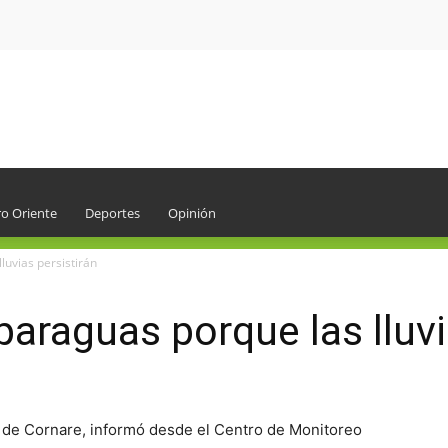
o Oriente
Deportes
Opinión
luvias persistirán
paraguas porque las lluvi
 de Cornare, informó desde el Centro de Monitoreo