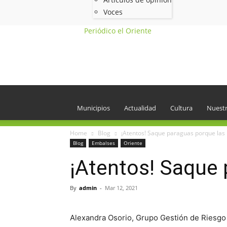
Voces
Periódico el Oriente
Municipios
Actualidad
Cultura
Nuestr
Home
Blog
¡Atentos! Saque paraguas porque las l
Blog
Embalses
Oriente
¡Atentos! Saque 
By
admin
-
Mar 12, 2021
Alexandra Osorio, Grupo Gestión de Riesgo