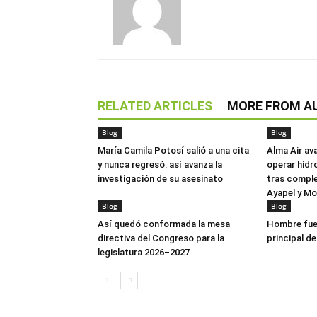
RELATED ARTICLES
MORE FROM A
Blog
Blog
María Camila Potosí salió a una cita
Alma Air av
y nunca regresó: así avanza la
operar hidr
investigación de su asesinato
tras comple
Ayapel y M
Blog
Blog
Así quedó conformada la mesa
Hombre fue 
directiva del Congreso para la
principal de
legislatura 2026–2027