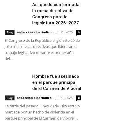
Así quedó conformada
la mesa directiva del
Congreso para la
legislatura 2026–2027
redaccion elperiodico
-
Jul 21, 2026
Blog
0
El Congreso de la República eligió este 20 de
julio a las mesas directivas que liderarán el
trabajo legislativo durante el primer año
del...
Hombre fue asesinado
en el parque principal
de El Carmen de Viboral
redaccion elperiodico
-
Jul 21, 2026
Blog
0
La tarde del pasado lunes 20 de julio estuvo
marcada por un hecho de violencia en el
parque principal de El Carmen de Viboral,...