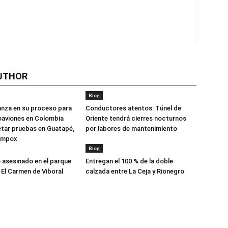
UTHOR
Blog
anza en su proceso para
Conductores atentos: Túnel de
oaviones en Colombia
Oriente tendrá cierres nocturnos
tar pruebas en Guatapé,
por labores de mantenimiento
ompox
Blog
asesinado en el parque
Entregan el 100 % de la doble
 El Carmen de Viboral
calzada entre La Ceja y Rionegro