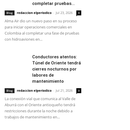
completar pruebas...
redaccion elperiodico
-
Jul 23, 2026
Blog
0
Alma Air dio un nuevo paso en su proceso
para iniciar operaciones comerciales en
Colombia al completar una fase de pruebas
con hidroaviones en...
Conductores atentos:
Túnel de Oriente tendrá
cierres nocturnos por
labores de
mantenimiento
redaccion elperiodico
-
Jul 21, 2026
Blog
0
La conexión vial que comunica al Valle de
Aburrá con el Oriente antioqueño tendrá
restricciones durante la noche debido a
trabajos de mantenimiento en...