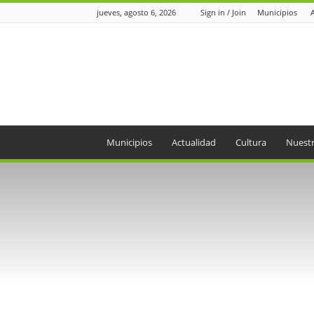
jueves, agosto 6, 2026
Sign in / Join
Municipios
Periódico
el
Oriente
Municipios
Actualidad
Cultura
Nuestr