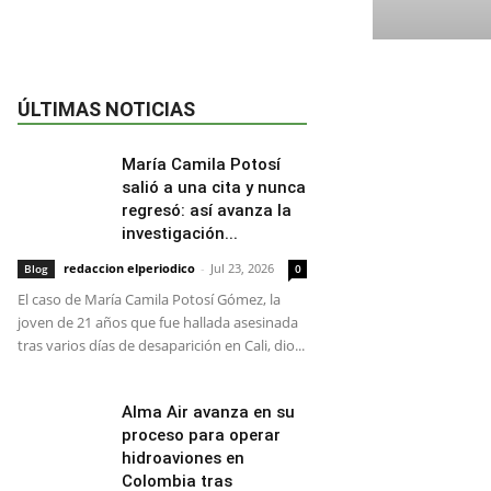
ÚLTIMAS NOTICIAS
María Camila Potosí
salió a una cita y nunca
regresó: así avanza la
investigación...
redaccion elperiodico
-
Jul 23, 2026
Blog
0
El caso de María Camila Potosí Gómez, la
joven de 21 años que fue hallada asesinada
tras varios días de desaparición en Cali, dio...
Alma Air avanza en su
proceso para operar
hidroaviones en
Colombia tras