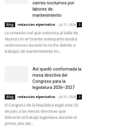
cierres nocturnos por
labores de
mantenimiento
redaccion elperiodico
-
Jul 21, 2026
Blog
0
La conexión vial que comunica al Valle de
Aburrá con el Oriente antioqueño tendrá
restricciones durante la noche debido a
trabajos de mantenimiento en...
Así quedó conformada la
mesa directiva del
Congreso para la
legislatura 2026–2027
redaccion elperiodico
-
Jul 21, 2026
Blog
0
El Congreso de la República eligió este 20
de julio a las mesas directivas que
liderarán el trabajo legislativo durante el
primer año del...