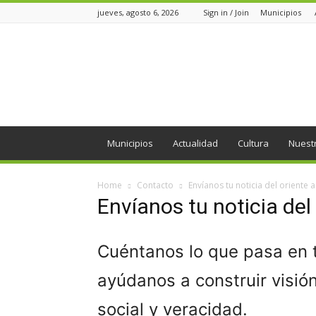
jueves, agosto 6, 2026
Sign in / Join
Municipios
Periódico
el
Oriente
Municipios
Actualidad
Cultura
Nuest
Home
Contacto
Envíanos tu noticia del oriente
Envíanos tu noticia del
Cuéntanos lo que pasa en tu
ayúdanos a construir visió
social y veracidad.