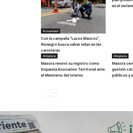
en el sistem
Actualidad
Con la campaña “Lazos Blancos”,
Rionegro busca salvar vidas en las
carreteras
Altiplano
Altiplano
Masora renovó su registro como
Masora cer
Esquema Asociativo Territorial ante
gestión cat
el Ministerio del Interior.
públicos y a