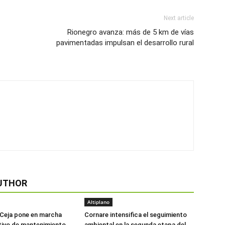
Next article
Rionegro avanza: más de 5 km de vías
pavimentadas impulsan el desarrollo rural
UTHOR
Altiplano
 Ceja pone en marcha
Cornare intensifica el seguimiento
tivo de mantenimiento
ambiental en la segunda etapa del