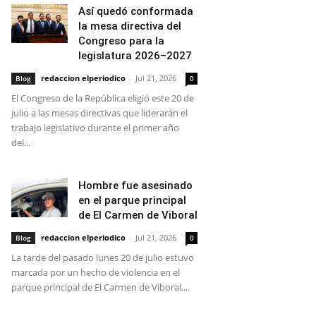
Así quedó conformada
la mesa directiva del
Congreso para la
legislatura 2026–2027
redaccion elperiodico
-
Jul 21, 2026
Blog
0
El Congreso de la República eligió este 20 de
julio a las mesas directivas que liderarán el
trabajo legislativo durante el primer año
del...
Hombre fue asesinado
en el parque principal
de El Carmen de Viboral
redaccion elperiodico
-
Jul 21, 2026
Blog
0
La tarde del pasado lunes 20 de julio estuvo
marcada por un hecho de violencia en el
parque principal de El Carmen de Viboral,...