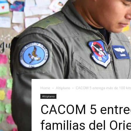
Home
Altiplano
CACOM 5 entrega más de 100 kits e
Altiplano
CACOM 5 entreg
familias del Or