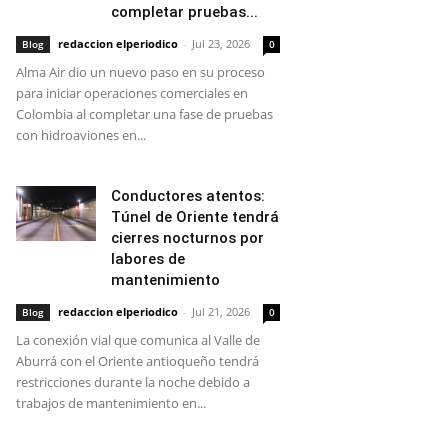
completar pruebas...
redaccion elperiodico
-
Jul 23, 2026
Blog
0
Alma Air dio un nuevo paso en su proceso
para iniciar operaciones comerciales en
Colombia al completar una fase de pruebas
con hidroaviones en...
Conductores atentos:
Túnel de Oriente tendrá
cierres nocturnos por
labores de
mantenimiento
redaccion elperiodico
-
Jul 21, 2026
Blog
0
La conexión vial que comunica al Valle de
Aburrá con el Oriente antioqueño tendrá
restricciones durante la noche debido a
trabajos de mantenimiento en...