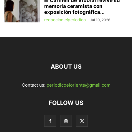
El Carmen de Viboral revive su
memoria ceramista con
exposición fotográfica...
redaccion elperiodico
-
Jul 10, 2026
ABOUT US
Contact us:
periodicoeloriente@gmail.com
FOLLOW US