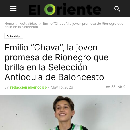
Home
Actualidad
Emilio “Chava”, la joven promesa de Rionegro que
brilla en la Selección...
Actualidad
Emilio “Chava”, la joven
promesa de Rionegro que
brilla en la Selección
Antioquia de Baloncesto
88
0
By
redaccion elperiodico
-
May 15, 2026