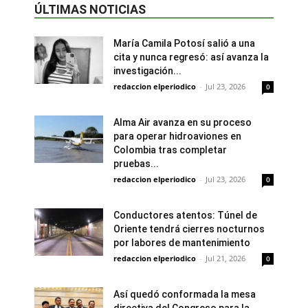
ÚLTIMAS NOTICIAS
María Camila Potosí salió a una
cita y nunca regresó: así avanza la
investigación...
redaccion elperiodico
-
Jul 23, 2026
0
Alma Air avanza en su proceso
para operar hidroaviones en
Colombia tras completar
pruebas...
redaccion elperiodico
-
Jul 23, 2026
0
Conductores atentos: Túnel de
Oriente tendrá cierres nocturnos
por labores de mantenimiento
redaccion elperiodico
-
Jul 21, 2026
0
Así quedó conformada la mesa