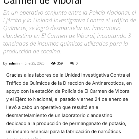
Carmen de Viboral
En un operativo conjunto entre la Policía Nacional, el
Ejército y la Unidad Investigativa Contra el Tráfico de
Químicos, se logró desmantelar un laboratorio
clandestino en El Carmen de Viboral, incautando 3
toneladas de insumos químicos utilizados para la
producción de cocaína.
By
admin
-
Ene 25, 2025
359
0
Gracias a las labores de la Unidad Investigativa Contra el
Tráfico de Químicos de la Dirección de Antinarcóticos, en
apoyo con la estación de Policía de El Carmen de Viboral
y el Ejército Nacional, el pasado viernes 24 de enero se
llevó a cabo un operativo que resultó en el
desmantelamiento de un laboratorio clandestino
dedicado a la producción de permanganato de potasio,
un insumo esencial para la fabricación de narcóticos