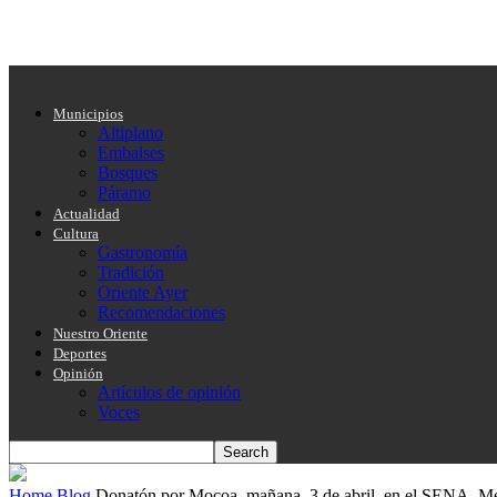
Municipios
Altiplano
Embalses
Bosques
Páramo
Actualidad
Cultura
Gastronomía
Tradición
Oriente Ayer
Recomendaciones
Nuestro Oriente
Deportes
Opinión
Artículos de opinión
Voces
Home
Blog
Donatón por Mocoa, mañana, 3 de abril, en el SENA. Men