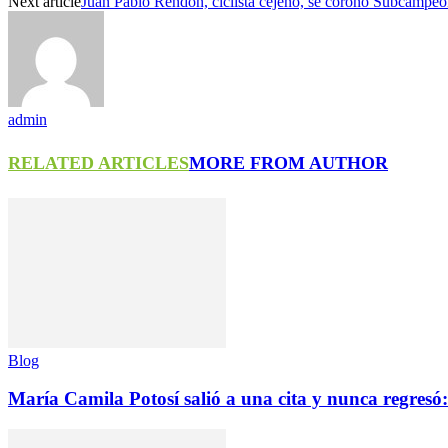
Next article
Juan Pablo Rendón, ciclista cejeño, se coronó Subcampeó
admin
RELATED ARTICLES
MORE FROM AUTHOR
Blog
María Camila Potosí salió a una cita y nunca regresó: 