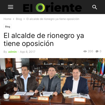
Home
Blog
El alcalde de rionegro ya tiene oposición
Blog
El alcalde de rionegro ya
tiene oposición
200
0
By
admin
-
Ago 8, 2017