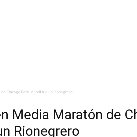
 de Chicago Rock`n`roll fue un Rionegrero
 en Media Maratón de C
 un Rionegrero