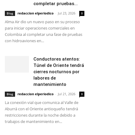
completar pruebas...
redaccion elperiodico
-
Jul 23, 2026
Blog
0
Alma Air dio un nuevo paso en su proceso
para iniciar operaciones comerciales en
Colombia al completar una fase de pruebas
con hidroaviones en...
Conductores atentos:
Túnel de Oriente tendrá
cierres nocturnos por
labores de
mantenimiento
redaccion elperiodico
-
Jul 21, 2026
Blog
0
La conexión vial que comunica al Valle de
Aburrá con el Oriente antioqueño tendrá
restricciones durante la noche debido a
trabajos de mantenimiento en...