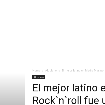
Home
Altiplano
El mejor latino en Media Maratón
Altiplano
El mejor latino
Rock`n`roll fue