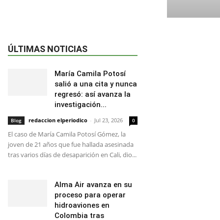
ÚLTIMAS NOTICIAS
María Camila Potosí
salió a una cita y nunca
regresó: así avanza la
investigación...
redaccion elperiodico
-
Jul 23, 2026
Blog
0
El caso de María Camila Potosí Gómez, la
joven de 21 años que fue hallada asesinada
tras varios días de desaparición en Cali, dio...
Alma Air avanza en su
proceso para operar
hidroaviones en
Colombia tras