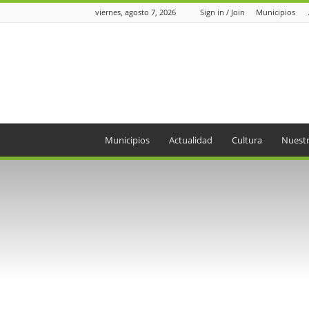
viernes, agosto 7, 2026
Sign in / Join
Municipios
Periódico
el
Oriente
Municipios
Actualidad
Cultura
Nuestr