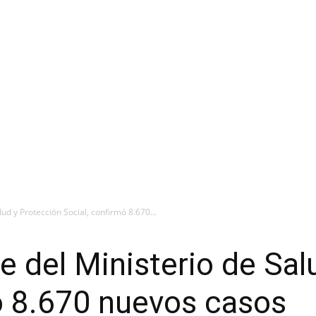
lud y Protección Social, confirmó 8.670...
me del Ministerio de Sa
ó 8.670 nuevos casos