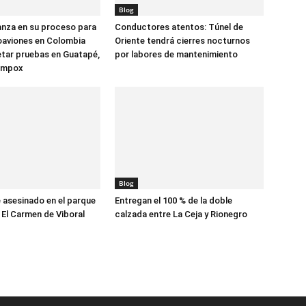
Blog
anza en su proceso para
Conductores atentos: Túnel de
oaviones en Colombia
Oriente tendrá cierres nocturnos
tar pruebas en Guatapé,
por labores de mantenimiento
ompox
Blog
asesinado en el parque
Entregan el 100 % de la doble
 El Carmen de Viboral
calzada entre La Ceja y Rionegro