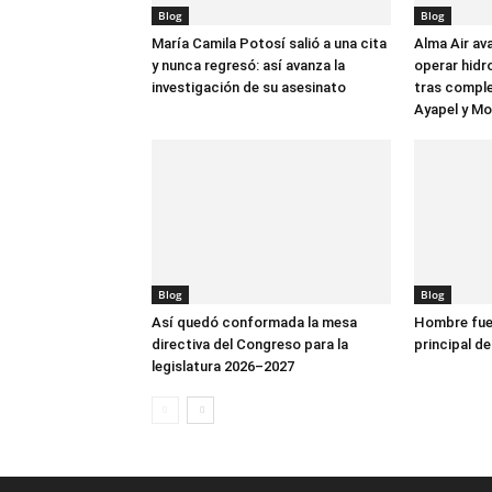
Blog
Blog
María Camila Potosí salió a una cita
Alma Air av
y nunca regresó: así avanza la
operar hidr
investigación de su asesinato
tras comple
Ayapel y M
Blog
Blog
Así quedó conformada la mesa
Hombre fue 
directiva del Congreso para la
principal de
legislatura 2026–2027