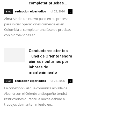
completar pruebas...
redaccion elperiodico
-
Jul 23, 2026
Blog
0
Alma Air dio un nuevo paso en su proceso
para iniciar operaciones comerciales en
Colombia al completar una fase de pruebas
con hidroaviones en...
Conductores atentos:
Túnel de Oriente tendrá
cierres nocturnos por
labores de
mantenimiento
redaccion elperiodico
-
Jul 21, 2026
Blog
0
La conexión vial que comunica al Valle de
Aburrá con el Oriente antioqueño tendrá
restricciones durante la noche debido a
trabajos de mantenimiento en...