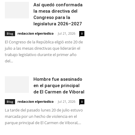
Así quedó conformada
la mesa directiva del
Congreso para la
legislatura 2026–2027
redaccion elperiodico
-
Jul 21, 2026
Blog
0
El Congreso de la República eligió este 20 de
julio a las mesas directivas que liderarán el
trabajo legislativo durante el primer año
del...
Hombre fue asesinado
en el parque principal
de El Carmen de Viboral
redaccion elperiodico
-
Jul 21, 2026
Blog
0
La tarde del pasado lunes 20 de julio estuvo
marcada por un hecho de violencia en el
parque principal de El Carmen de Viboral,...