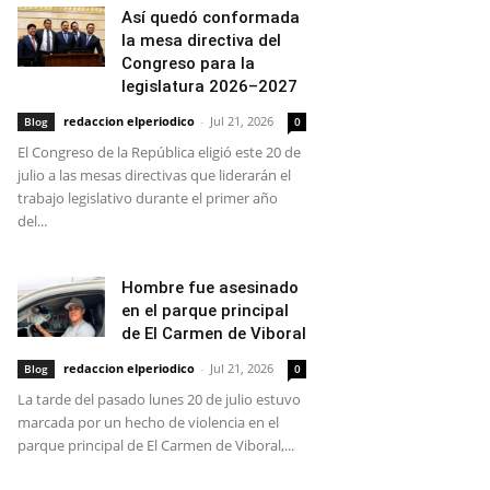
Así quedó conformada
la mesa directiva del
Congreso para la
legislatura 2026–2027
redaccion elperiodico
-
Jul 21, 2026
Blog
0
El Congreso de la República eligió este 20 de
julio a las mesas directivas que liderarán el
trabajo legislativo durante el primer año
del...
Hombre fue asesinado
en el parque principal
de El Carmen de Viboral
redaccion elperiodico
-
Jul 21, 2026
Blog
0
La tarde del pasado lunes 20 de julio estuvo
marcada por un hecho de violencia en el
parque principal de El Carmen de Viboral,...