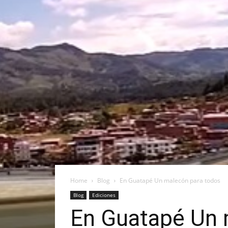
Home
Blog
En Guatapé Un malecón para todos
Blog
Ediciones
En Guatapé Un 