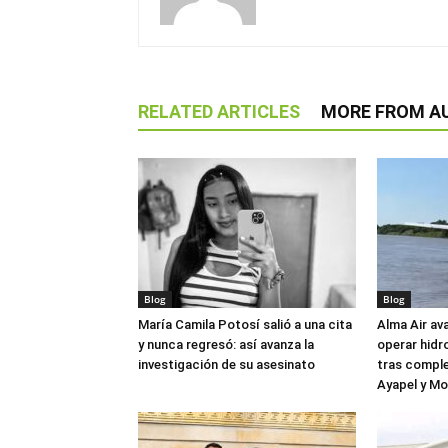
RELATED ARTICLES
MORE FROM A
Blog
Blog
María Camila Potosí salió a una cita
Alma Air av
y nunca regresó: así avanza la
operar hidr
investigación de su asesinato
tras comple
Ayapel y M