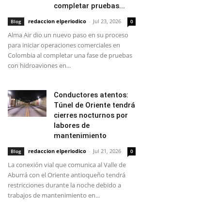
completar pruebas...
redaccion elperiodico
-
Jul 23, 2026
Blog
0
Alma Air dio un nuevo paso en su proceso
para iniciar operaciones comerciales en
Colombia al completar una fase de pruebas
con hidroaviones en...
Conductores atentos:
Túnel de Oriente tendrá
cierres nocturnos por
labores de
mantenimiento
redaccion elperiodico
-
Jul 21, 2026
Blog
0
La conexión vial que comunica al Valle de
Aburrá con el Oriente antioqueño tendrá
restricciones durante la noche debido a
trabajos de mantenimiento en...