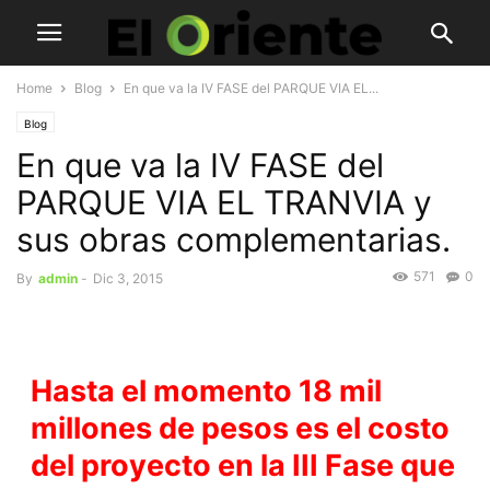
Home
Blog
En que va la IV FASE del PARQUE VIA EL...
Blog
En que va la IV FASE del
PARQUE VIA EL TRANVIA y
sus obras complementarias.
571
0
By
admin
-
Dic 3, 2015
Hasta el momento
18 mil
millones
de pesos es el costo
del proyecto en
la III Fase que