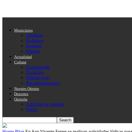
Municipios
Altiplano
Embalses
Bosques
Páramo
Actualidad
Cultura
Gastronomía
Tradición
Oriente Ayer
Recomendaciones
Nuestro Oriente
Deportes
Opinión
Artículos de opinión
Voces
Home
Blog
En San Vicente Ferrer se realizan actividades lúdicas par