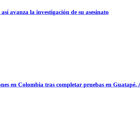
así avanza la investigación de su asesinato
iones en Colombia tras completar pruebas en Guatapé