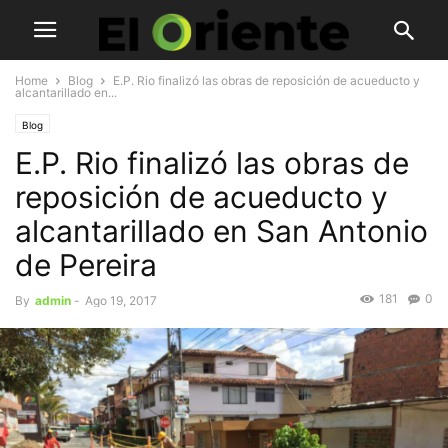
Home
Blog
E.P. Rio finalizó las obras de reposición de acueducto y
alcantarillado en...
Blog
E.P. Rio finalizó las obras de
reposición de acueducto y
alcantarillado en San Antonio
de Pereira
181
0
By
admin
-
Ago 19, 2017