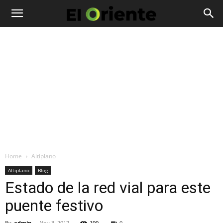
Home
Altiplano
Altiplano
Blog
Estado de la red vial para este
puente festivo
By
admin
-
Nov 3, 2017
190
0