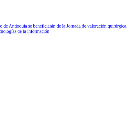
 de Antioquia se beneficiarán de la Jornada de valoración quirúrgica.
cnologías de la información