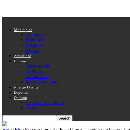
Municipios
Altiplano
Embalses
Bosques
Páramo
Actualidad
Cultura
Gastronomía
Tradición
Oriente Ayer
Recomendaciones
Nuestro Oriente
Deportes
Opinión
Artículos de opinión
Voces
Home
Blog
Este próximo sábado en Granada se vivirá un hecho histó