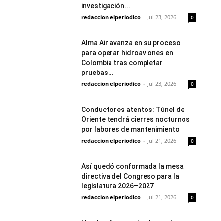
investigación...
redaccion elperiodico
-
Jul 23, 2026
0
Alma Air avanza en su proceso
para operar hidroaviones en
Colombia tras completar
pruebas...
redaccion elperiodico
-
Jul 23, 2026
0
Conductores atentos: Túnel de
Oriente tendrá cierres nocturnos
por labores de mantenimiento
redaccion elperiodico
-
Jul 21, 2026
0
Así quedó conformada la mesa
directiva del Congreso para la
legislatura 2026–2027
redaccion elperiodico
-
Jul 21, 2026
0