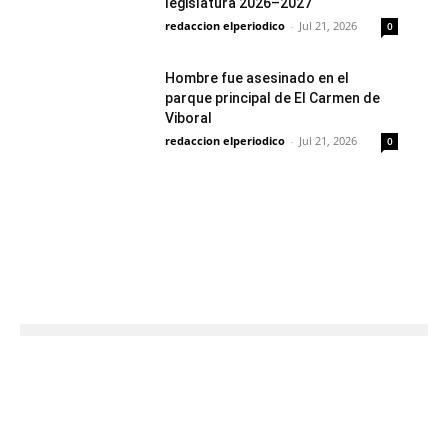
legislatura 2026–2027
redaccion elperiodico
-
Jul 21, 2026
0
Hombre fue asesinado en el
parque principal de El Carmen de
Viboral
redaccion elperiodico
-
Jul 21, 2026
0