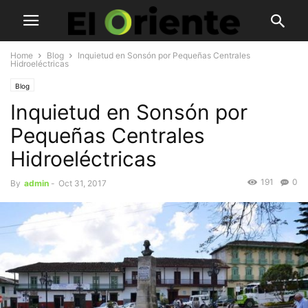
Home
Blog
Inquietud en Sonsón por Pequeñas Centrales
Hidroeléctricas
Blog
Inquietud en Sonsón por
Pequeñas Centrales
Hidroeléctricas
191
0
By
admin
-
Oct 31, 2017