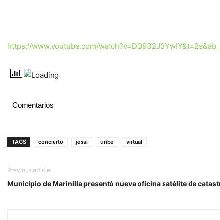
https://www.youtube.com/watch?v=DQ932J3YwIY&t=2s&ab
Comentarios
TAGS
concierto
jessi
uribe
virtual
Previous article
Municipio de Marinilla presentó nueva oficina satélite de catast