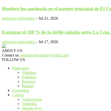
Hombre fue asesinado en el parque principal de El C
redaccion elperiodico
-
Jul 21, 2026
Entregan el 100 % de la doble calzada entre La Ceja..
redaccion elperiodico
-
Jul 17, 2026
ABOUT US
Contact us:
periodicoeloriente@gmail.com
FOLLOW US
Municipios
Altiplano
Embalses
Bosques
Páramo
Actualidad
Cultura
Gastronomía
Tradición
Oriente Ayer