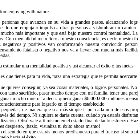
edom enjoying with nature.
as personas que avanzan en su vida a grandes pasos, alcanzando log
 es lo que empuja o impulsa a otras personas a vislumbrar un camino d
o mucho más importante y que está bajo nuestro control mentalidad. La
s. Con mentalidad me refiero a nuestra consciencia, es decir, nuestra fo
 negativos y positivos van conformando nuestra convicción personal
ensamiento fatalista o negativo nos va a llevar con mucha más facili
eadas.
estimular una mentalidad positiva y así alcanzar el éxito o tus metas:
 que tienes para tu vida, traza una estrategia que te permita acercarte 
que quieres conseguir, ya sea cosas materiales, o logros personales. N
 con tanto sacrificio, pasar mucho tiempo con mi familia, tener una pare
ganar mucho dinero” a decir: quiero ganar $6.000.000 millones mensual
conscientemente para lograrlo en el tiempo establecido.
 pequeñas, de manera que sea más simple ir por cada uno de esos propó
avés del tiempo. Ni siquiera te darás cuenta, cuándo ya estarás disfruta
ualización. Obsérvate a ti mismo en el estado final de tanto esfuerzo. H
es despierto, ¡hazlo, visualiza tu éxito ahora mismo!
el sentido en que estarás menos predispuesto para el fracaso si sólo pie
uelo hacia el éxito.