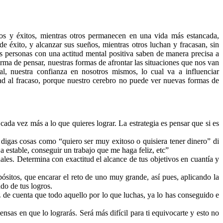
ros y éxitos, mientras otros permanecen en una vida más estancada,
e éxito, y alcanzar sus sueños, mientras otros luchan y fracasan, sin
s personas con una actitud mental positiva saben de manera precisa a
rma de pensar, nuestras formas de afrontar las situaciones que nos van
, nuestra confianza en nosotros mismos, lo cual va a influenciar
dad al fracaso, porque nuestro cerebro no puede ver nuevas formas de
cada vez más a lo que quieres lograr. La estrategia es pensar que si es
o digas cosas como “quiero ser muy exitoso o quisiera tener dinero” di
ja estable, conseguir un trabajo que me haga feliz, etc”
es. Determina con exactitud el alcance de tus objetivos en cuantía y
sitos, que encarar el reto de uno muy grande, así pues, aplicando la
ndo de tus logros.
az de cuenta que todo aquello por lo que luchas, ya lo has conseguido e
nsas en que lo lograrás. Será más difícil para ti equivocarte y esto no