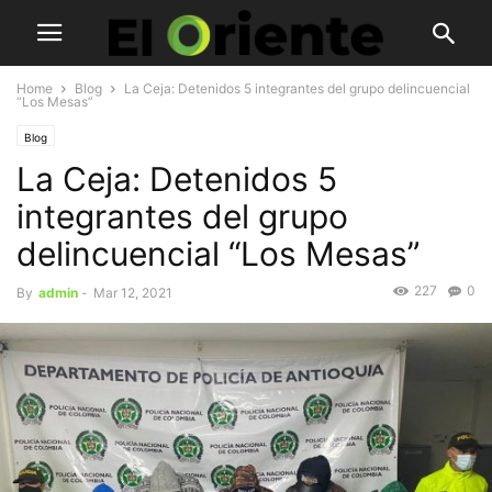
Home
Blog
La Ceja: Detenidos 5 integrantes del grupo delincuencial
“Los Mesas”
Blog
La Ceja: Detenidos 5
integrantes del grupo
delincuencial “Los Mesas”
227
0
By
admin
-
Mar 12, 2021