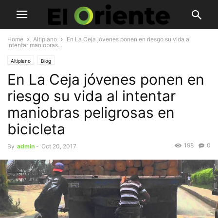
Home
Altiplano
En La Ceja jóvenes ponen en riesgo su vida al
intentar maniobras...
Altiplano
Blog
En La Ceja jóvenes ponen en
riesgo su vida al intentar
maniobras peligrosas en
bicicleta
198
0
By
admin
-
Oct 20, 2017