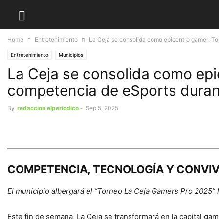
Home
Entretenimiento
La Ceja se consolida como epicentro gamer: Torn
Entretenimiento
Municipios
La Ceja se consolida como epi
competencia de eSports duran
By
redaccion elperiodico
-
Sep 5, 2025
COMPETENCIA, TECNOLOGÍA Y CONVI
El municipio albergará el “Torneo La Ceja Gamers Pro 2025” l
Este fin de semana, La Ceja se transformará en la capital gam