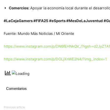
Comercios:
Apoyar la economía local durante el desarrollo
#LaCejaGamers #FIFA25 #eSports #MesDeLaJuventud #Ga
Fuente: Mundo Más Noticias / Mi Oriente
https://www.instagram.com/p/DN6fEHNkQV_/?igsh=d2JyZT
https://www.instagram.com/p/DOLjXnWE2N4/?img_index=1
Comentarios
Previous article