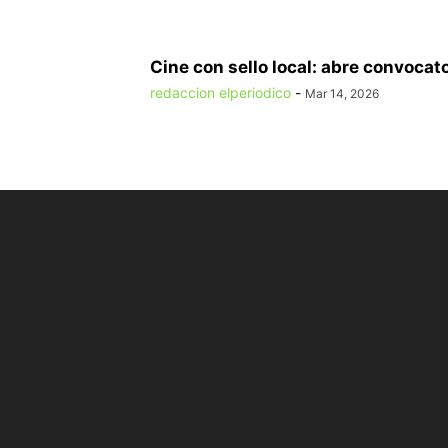
Cine con sello local: abre convocator
redaccion elperiodico
-
Mar 14, 2026