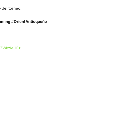
 del torneo.
ming #OrientAntioqueño
A1ZWkzMHEz