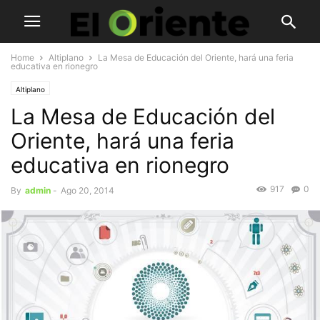
Home
Altiplano
La Mesa de Educación del Oriente, hará una feria
educativa en rionegro
Altiplano
La Mesa de Educación del
Oriente, hará una feria
educativa en rionegro
917
0
By
admin
-
Ago 20, 2014