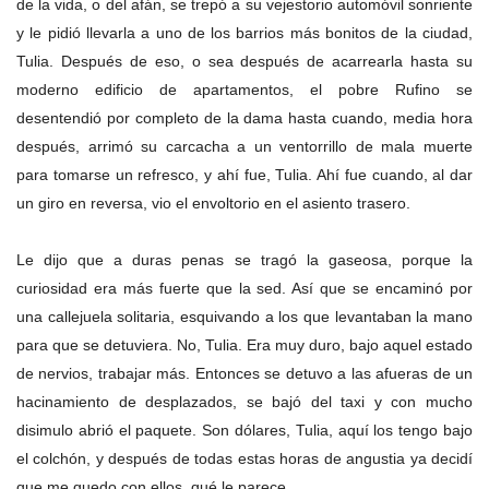
de la vida, o del afán, se trepó a su vejestorio automóvil sonriente
y le pidió llevarla a uno de los barrios más bonitos de la ciudad,
Tulia. Después de eso, o sea después de acarrearla hasta su
moderno edificio de apartamentos, el pobre Rufino se
desentendió por completo de la dama hasta cuando, media hora
después, arrimó su carcacha a un ventorrillo de mala muerte
para tomarse un refresco, y ahí fue, Tulia. Ahí fue cuando, al dar
un giro en reversa, vio el envoltorio en el asiento trasero.
Le dijo que a duras penas se tragó la gaseosa, porque la
curiosidad era más fuerte que la sed. Así que se encaminó por
una callejuela solitaria, esquivando a los que levantaban la mano
para que se detuviera. No, Tulia. Era muy duro, bajo aquel estado
de nervios, trabajar más. Entonces se detuvo a las afueras de un
hacinamiento de desplazados, se bajó del taxi y con mucho
disimulo abrió el paquete. Son dólares, Tulia, aquí los tengo bajo
el colchón, y después de todas estas horas de angustia ya decidí
que me quedo con ellos, qué le parece.