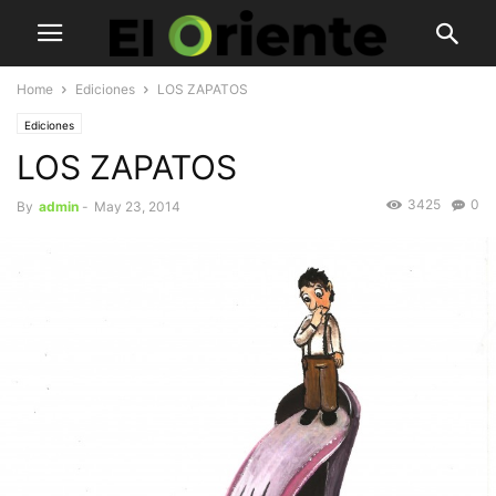
Home
Ediciones
LOS ZAPATOS
Ediciones
LOS ZAPATOS
3425
0
By
admin
-
May 23, 2014