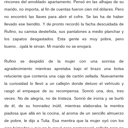
rincones del amoblado apartamento. Pensó en las alhajas de su
marido, no importa, al fin de cuentas fueron cien mil dólares. Pero
no encontró las llaves para abrir el cofre. Se las ha de haber
llevado ese bendito. Y de pronto recordó la facha descuidada de
Rufino, su camisa desteñida, sus pantalones a medio planchar y
los zapatos desgastados. Esta gente es muy pobre, pero
bueno…ojalá le sirvan. Mi marido no se enojará.
Rufino se despidió de la mujer con una sonrisa de
agradecimiento mientras apretaba bajo el brazo una bolsa
reluciente que contenía una caja de cartón sellada. Nuevamente
la curiosidad lo llevó a un callejón donde detuvo el vehículo y
rasgó el empaque de su recompensa. Sonrió una, dos, tres
veces. No de alegría, no de tristeza. Sonrió de ironía y se burló
de él, de su honradez inútil, mientras elaboraba la mentira
piadosa que allá en la cocina, al aroma de un sencillo almuerzo
de pobre, le dijo a Tulia. Esa mentira que la mujer oyó con los
ojos húmedos y que no le creyó pero permaneció callada para no