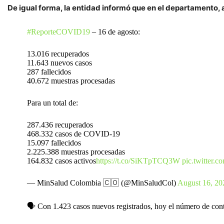
De igual forma, la entidad informó que en el departamento, a
#ReporteCOVID19
– 16 de agosto:
13.016 recuperados
11.643 nuevos casos
287 fallecidos
40.672 muestras procesadas
Para un total de:
287.436 recuperados
468.332 casos de COVID-19
15.097 fallecidos
2.225.388 muestras procesadas
164.832 casos activos
https://t.co/SiKTpTCQ3W
pic.twitter
— MinSalud Colombia 🇨🇴 (@MinSaludCol)
August 16, 20
🗣️ Con 1.423 casos nuevos registrados, hoy el número de co