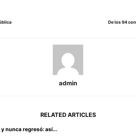
ública
De los 94 con
admin
RELATED ARTICLES
 y nunca regresó: así...