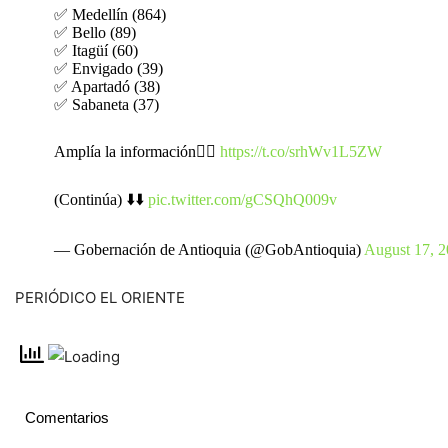
✅ Medellín (864)
✅ Bello (89)
✅ Itagüí (60)
✅ Envigado (39)
✅ Apartadó (38)
✅ Sabaneta (37)
Amplía la información👉🏼
https://t.co/srhWv1L5ZW
(Continúa) ⬇️⬇️
pic.twitter.com/gCSQhQ009v
— Gobernación de Antioquia (@GobAntioquia)
August 17, 
PERIÓDICO EL ORIENTE
Comentarios