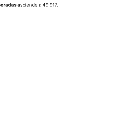
uperadas a
sciende a 49.917.