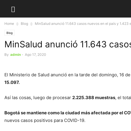
Home
Blog
MinSalud anunció 11.643 casos nuevos en el país y 1.423 
Blog
MinSalud anunció 11.643 casos
By
admin
-
Ago 17, 2020
El Ministerio de Salud anunció en la tarde del domingo, 16 d
15.097.
Así las cosas, luego de procesar
2.225.388 muestras
, el to
Bogotá se mantiene como la ciudad más afectada por el C
nuevos casos positivos para COVID-19.