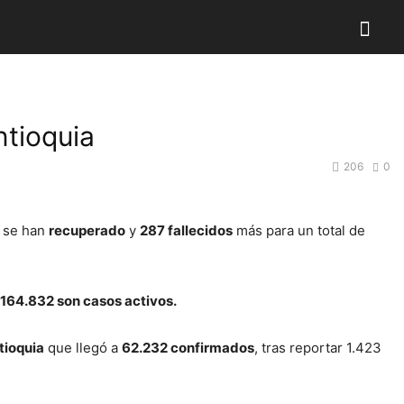
ntioquia
206
0
e se han
recuperado
y
287 fallecidos
más para un total de
164.832 son casos activos.
tioquia
que llegó a
62.232 confirmados
, tras reportar 1.423