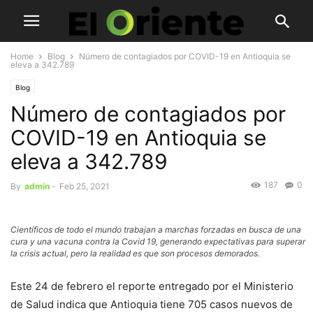
Home
Blog
Número de contagiados por COVID-19 en Antioquia se
eleva a 342.789
Blog
Número de contagiados por
COVID-19 en Antioquia se
eleva a 342.789
187
0
By
admin
-
Feb 25, 2021
Científicos de todo el mundo trabajan a marchas forzadas en busca de una
cura y una vacuna contra la Covid 19, generando expectativas para superar
la crisis actual, pero la realidad es que son procesos demorados.
Este 24 de febrero el reporte entregado por el Ministerio
de Salud indica que Antioquia tiene 705 casos nuevos de