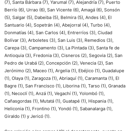
(7), Santa Bárbara (7), Yarumal (7), Alejandría (7), Puerto
Berrío (6), Urrao (6), San Vicente (6), Amagá (6), Sonsón
(5), Salgar (5), Dabeiba (5), Belmira (5), Andes (4), El
Santuario (4), Sopetrán (4), Abejorral (4), Turbo (4),
Donmatías (4), San Carlos (4), Entrerríos (3), Ciudad
Bolívar (3), Arboletes (3), San Luis (3), Remedios (3),
Carepa (3), Campamento (3), La Pintada (3), Santa fe de
Antioquia (3), Fredonia (3), Cisneros (2), Segovia (2), San
Pedro de Urabá (2), Concepción (2), Venecia (2), San
Jerónimo (2), Maceo (1), Argelia (1), Ebéjico (1), Guadalupe
(1), Olaya (1), Zaragoza (1), Abriaquí (1), Caramanta (1), El
Bagre (1), San Francisco (1), Liborina (1), Tarso (1), Granada
(1), Necoclí (1), Anzá (1), Vegachí (1), Yolombó (1),
Cañasgordas (1), Mutatá (1), Guatapé (1), Hispania (1),
Heliconia (1), Frontino (1), Yondó (1), Sabanalarga (1),
Giraldo (1) y Jericó (1).