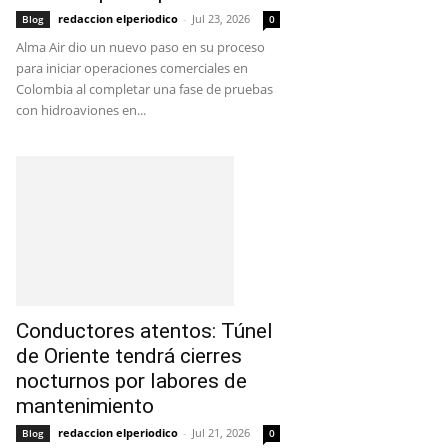
redaccion elperiodico
-
Jul 23, 2026
Blog
0
Alma Air dio un nuevo paso en su proceso
para iniciar operaciones comerciales en
Colombia al completar una fase de pruebas
con hidroaviones en...
Conductores atentos: Túnel
de Oriente tendrá cierres
nocturnos por labores de
mantenimiento
redaccion elperiodico
-
Jul 21, 2026
Blog
0