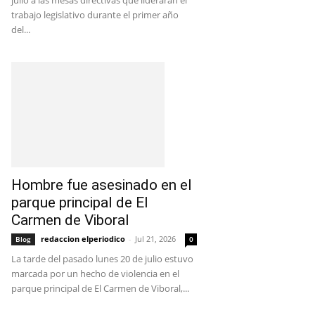
julio a las mesas directivas que liderarán el
trabajo legislativo durante el primer año
del...
Hombre fue asesinado en el
parque principal de El
Carmen de Viboral
redaccion elperiodico
-
Jul 21, 2026
Blog
0
La tarde del pasado lunes 20 de julio estuvo
marcada por un hecho de violencia en el
parque principal de El Carmen de Viboral,...