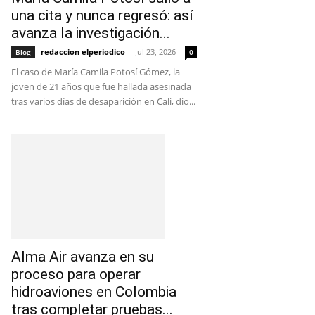
una cita y nunca regresó: así
avanza la investigación...
redaccion elperiodico
-
Jul 23, 2026
Blog
0
El caso de María Camila Potosí Gómez, la
joven de 21 años que fue hallada asesinada
tras varios días de desaparición en Cali, dio...
Alma Air avanza en su
proceso para operar
hidroaviones en Colombia
tras completar pruebas...