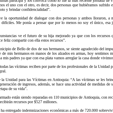
íctimas participa y los convoca como lo fue la más reciente jornada d
os el uno con el otro, es decir, dos personas que hubiéramos sufrido 
voto y brindar confidencialidad”.
ve la oportunidad de dialogar con dos personas y ambos lloraron, a m
difíciles. Me ponía a pensar que por lo menos no soy el único, esa 
rcunstancias ve el futuro de su hija mejorado ya que con los recursos q
 feliz compartir con ella estos recursos”.
cipio de Bello de dos de sus hermanos, se siente agradecido del impu
te de mis hermanos en manos de los alzados en armas, hoy sentimos m
do a mis padres ya que con esa plata vamos arreglar la casa donde vivimo
odas las víctimas reciben por parte de los profesionales de la Unidad p
ral.
e la Unidad para las Víctimas en Antioquia: “A las víctimas se les brin
generación de ingresos, además, se hace una actividad de medidas de s
etapa de su vida”.
 armado están siendo reparadas en 110 municipios de Antioquia, con recu
ecibirán recursos por $527 millones.
d ha entregado indemnizaciones económicas a más de 720.000 sobrevivi