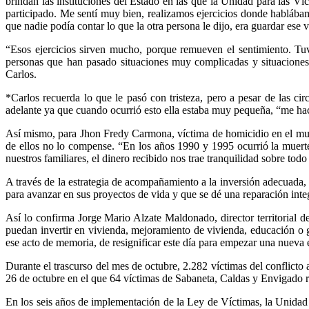
brindan las instituciones del Estado en las que la Unidad para las V
participado. Me sentí muy bien, realizamos ejercicios donde hablábam
que nadie podía contar lo que la otra persona le dijo, era guardar ese 
“Esos ejercicios sirven mucho, porque remueven el sentimiento. Tu
personas que han pasado situaciones muy complicadas y situaciones 
Carlos.
*Carlos recuerda lo que le pasó con tristeza, pero a pesar de las ci
adelante ya que cuando ocurrió esto ella estaba muy pequeña, “me hace
Así mismo, para Jhon Fredy Carmona, víctima de homicidio en el muni
de ellos no lo compense. “En los años 1990 y 1995 ocurrió la muer
nuestros familiares, el dinero recibido nos trae tranquilidad sobre to
A través de la estrategia de acompañamiento a la inversión adecuada, t
para avanzar en sus proyectos de vida y que se dé una reparación integ
Así lo confirma Jorge Mario Alzate Maldonado, director territorial d
puedan invertir en vivienda, mejoramiento de vivienda, educación o 
ese acto de memoria, de resignificar este día para empezar una nueva 
Durante el trascurso del mes de octubre, 2.282 víctimas del conflicto
26 de octubre en el que 64 víctimas de Sabaneta, Caldas y Envigado r
En los seis años de implementación de la Ley de Víctimas, la Unida