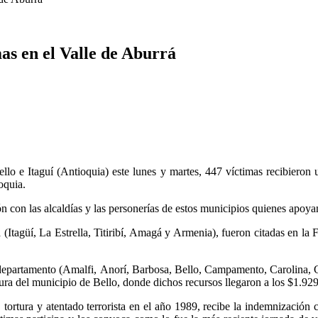
as en el Valle de Aburrá
llo e Itaguí (Antioquia) este lunes y martes, 447 víctimas recibieron
oquia.
ón con las alcaldías y las personerías de estos municipios quienes apo
 (Itagüí, La Estrella, Titiribí, Amagá y Armenia), fueron citadas en la
el departamento (Amalfi, Anorí, Barbosa, Bello, Campamento, Carolina,
ra del municipio de Bello, donde dichos recursos llegaron a los $1.929
tortura y atentado terrorista en el año 1989, recibe la indemnización 