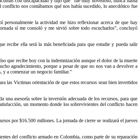
e víctimas con discapacidad y dijo que “fue muy novedoso, nunca había
el conflicto nos contábamos qué nos había sucedido, lo anecdótico fue
í personalmente la actividad me hizo reflexionar acerca de que hay
jornada sí me consoló y me sirvió sobre todo escucharlos”, concluyó
ue recibe ella será la más beneficiada para que estudie y pueda salir
lso que recibe hoy con la indemnización aunque el dolor de la muerte
ucho agradecimiento, porque a pesar de que no nos van a devolver a
s, y a comenzar un negocio familiar.”
ara las Victimas orientación de que estos recursos sean bien invertidos
da una asesoría sobre la inversión adecuada de los recursos, para que
atisfacción, un momento donde los sobrevivientes del conflicto hacen
rsos por $16.500 millones. La jornada de cierre se realizará el jueves
entes del conflicto armado en Colombia, como parte de su reparación