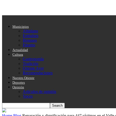
Municipios
Altiplano
Embalses
Bosques
Páramo
Actualidad
Cultura
Gastronomía
Tradición
Oriente Ayer
Recomendaciones
Nuestro Oriente
Deportes
Opinión
Artículos de opinión
Voces
Home
Blog
Reparación y dignificación para 447 víctimas en el Valle