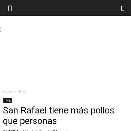
Home
Blog
Blog
San Rafael tiene más pollos
que personas
By
admin
-
Feb 24, 2020
241
0