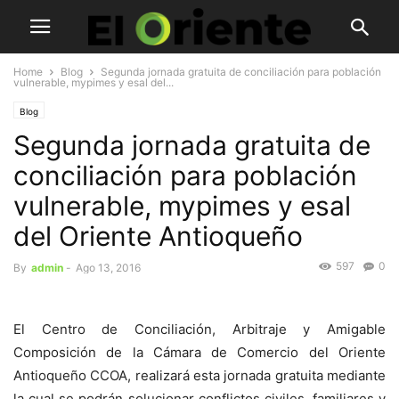
Home
Blog
Segunda jornada gratuita de conciliación para población
vulnerable, mypimes y esal del...
Blog
Segunda jornada gratuita de
conciliación para población
vulnerable, mypimes y esal
del Oriente Antioqueño
597
0
By
admin
-
Ago 13, 2016
El Centro de Conciliación, Arbitraje y Amigable
Composición de la Cámara de Comercio del Oriente
Antioqueño CCOA, realizará esta jornada gratuita mediante
la cual se podrán solucionar conflictos civiles, familiares y