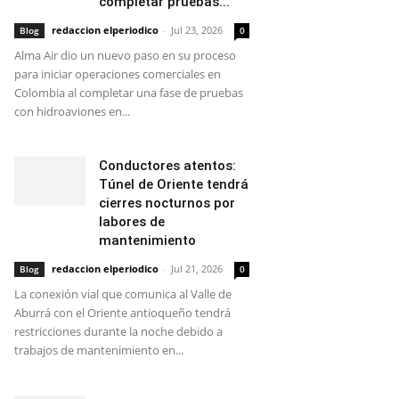
completar pruebas...
redaccion elperiodico
-
Jul 23, 2026
Blog
0
Alma Air dio un nuevo paso en su proceso
para iniciar operaciones comerciales en
Colombia al completar una fase de pruebas
con hidroaviones en...
Conductores atentos:
Túnel de Oriente tendrá
cierres nocturnos por
labores de
mantenimiento
redaccion elperiodico
-
Jul 21, 2026
Blog
0
La conexión vial que comunica al Valle de
Aburrá con el Oriente antioqueño tendrá
restricciones durante la noche debido a
trabajos de mantenimiento en...