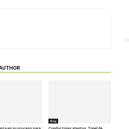
 AUTHOR
Blog
anza en su proceso para
Conductores atentos: Túnel de