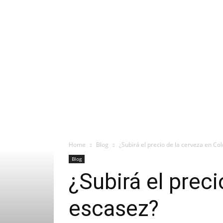
Home
Blog
¿Subirá el precio de la cerveza en Co
Blog
¿Subirá el prec
escasez?