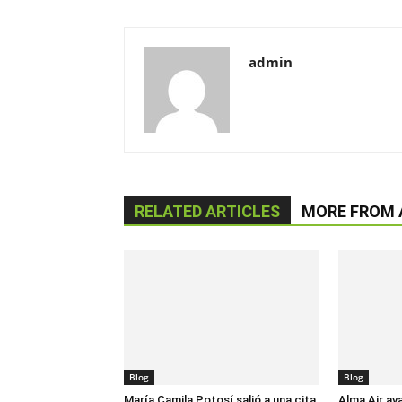
admin
RELATED ARTICLES
MORE FROM
Blog
Blog
María Camila Potosí salió a una cita
Alma Air av