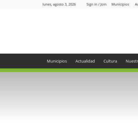
lunes, agosto 3, 2026
Sign in / Join
Municipios
A
Periódico
el
Oriente
Municipios
Actualidad
Cultura
Nuestr