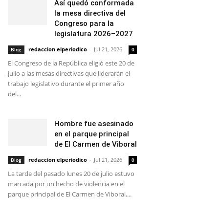
Así quedó conformada
la mesa directiva del
Congreso para la
legislatura 2026–2027
redaccion elperiodico
-
Jul 21, 2026
Blog
0
El Congreso de la República eligió este 20 de
julio a las mesas directivas que liderarán el
trabajo legislativo durante el primer año
del...
Hombre fue asesinado
en el parque principal
de El Carmen de Viboral
redaccion elperiodico
-
Jul 21, 2026
Blog
0
La tarde del pasado lunes 20 de julio estuvo
marcada por un hecho de violencia en el
parque principal de El Carmen de Viboral,...