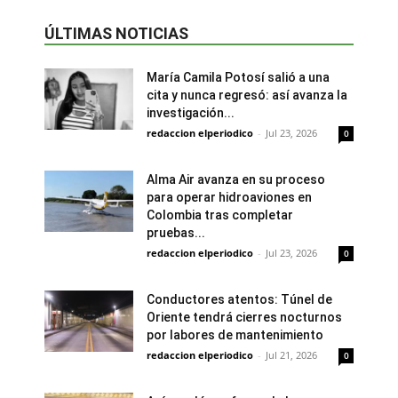
ÚLTIMAS NOTICIAS
María Camila Potosí salió a una
cita y nunca regresó: así avanza la
investigación...
redaccion elperiodico
-
Jul 23, 2026
0
Alma Air avanza en su proceso
para operar hidroaviones en
Colombia tras completar
pruebas...
redaccion elperiodico
-
Jul 23, 2026
0
Conductores atentos: Túnel de
Oriente tendrá cierres nocturnos
por labores de mantenimiento
redaccion elperiodico
-
Jul 21, 2026
0