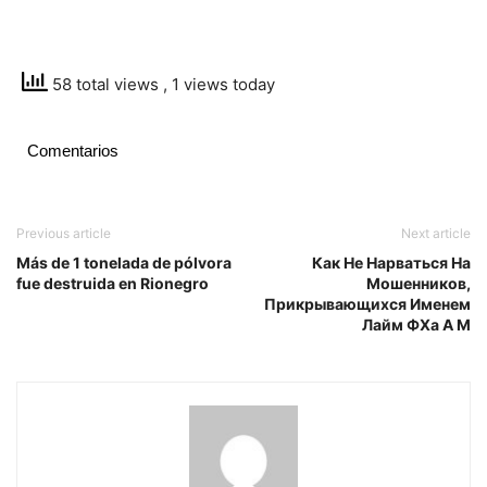
58 total views
, 1 views today
Comentarios
Previous article
Next article
Más de 1 tonelada de pólvora
Как Не Нарваться На
fue destruida en Rionegro
Мошенников,
Прикрывающихся Именем
Лайм ФХа А М