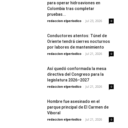
para operar hidroaviones en
Colombia tras completar
pruebas...
redaccion elperiodico
-
Jul 23, 2026
0
Conductores atentos: Túnel de
Oriente tendrá cierres nocturnos
por labores de mantenimiento
redaccion elperiodico
-
Jul 21, 2026
0
Así quedó conformada la mesa
directiva del Congreso para la
legislatura 2026–2027
redaccion elperiodico
-
Jul 21, 2026
0
Hombre fue asesinado en el
parque principal de El Carmen de
Viboral
redaccion elperiodico
-
Jul 21, 2026
0