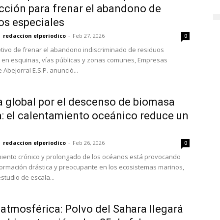
cción para frenar el abandono de
os especiales
redaccion elperiodico
-
Feb 27, 2026
0
etivo de frenar el abandono indiscriminado de residuos
 en esquinas, vías públicas y zonas comunes, Empresas
 Abejorral E.S.P. anunció...
 global por el descenso de biomasa
: el calentamiento oceánico reduce un
redaccion elperiodico
-
Feb 26, 2026
0
miento crónico y prolongado de los océanos está provocando
ormación drástica y preocupante en los ecosistemas marinos,
studio de escala...
 atmosférica: Polvo del Sahara llegará