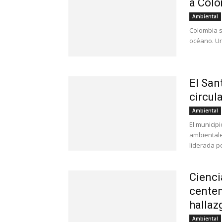
a Colo
Ambiental
Colombia s
océano. Un
El San
circula
Ambiental
El municipi
ambientale
liderada po
Cienci
centen
hallaz
Ambiental