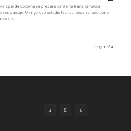
principal de Cocorná se prepara para una transformación
en su paisaje. Un riguroso estudio técnico, desarrollado por el
nico de...
Page 1 of 4