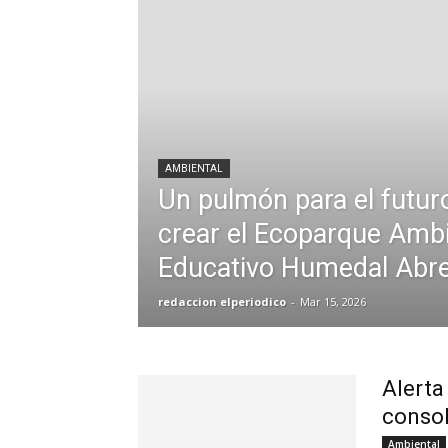
AMBIENTAL
Un pulmón para el futur
crear el Ecoparque Ambi
Educativo Humedal Abr
redaccion elperiodico
-
Mar 15, 2026
Alerta
consol
Ambiental