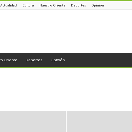
Actualidad
Cultura
Nuestro Oriente
Deportes
Opinión
ro Oriente
Deportes
Opinión
Bienestar
Blog
Bosques
Cultura
Democracia
Deportes
Embalses
Empresas
Entretenimiento
Historias de la Comunidad
Movilidad
Municipios
Nuestro Oriente
Opinión
Orden público
n
region
Salud
Social
Tecnología
Tendencias
Turismo