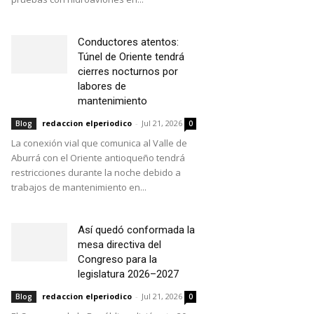
Conductores atentos:
Túnel de Oriente tendrá
cierres nocturnos por
labores de
mantenimiento
redaccion elperiodico
-
Jul 21, 2026
Blog
0
La conexión vial que comunica al Valle de
Aburrá con el Oriente antioqueño tendrá
restricciones durante la noche debido a
trabajos de mantenimiento en...
Así quedó conformada la
mesa directiva del
Congreso para la
legislatura 2026–2027
redaccion elperiodico
-
Jul 21, 2026
Blog
0