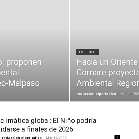
AMBIENTAL
o: proponen
Hacia un Oriente 
ental
Cornare proyecta
eo-Malpaso
Ambiental Region
redaccion elperiodico
-
Mar 14, 202
 climática global: El Niño podría
idarse a finales de 2026
redaccion elperiodico
-
Mar 11, 2026
0