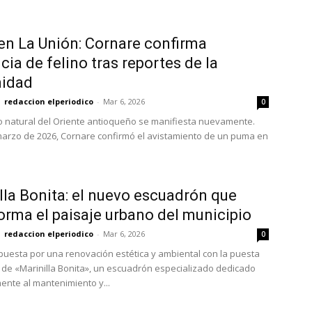
n La Unión: Cornare confirma
cia de felino tras reportes de la
idad
redaccion elperiodico
-
Mar 6, 2026
0
rio natural del Oriente antioqueño se manifiesta nuevamente.
marzo de 2026, Cornare confirmó el avistamiento de un puma en
lla Bonita: el nuevo escuadrón que
orma el paisaje urbano del municipio
redaccion elperiodico
-
Mar 6, 2026
0
apuesta por una renovación estética y ambiental con la puesta
de «Marinilla Bonita», un escuadrón especializado dedicado
ente al mantenimiento y...