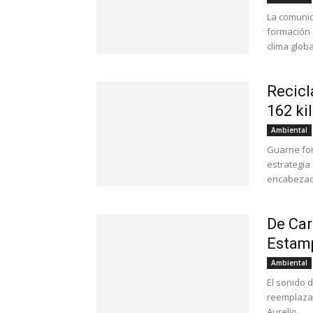
La comunid
formación 
clima global
Recicl
162 ki
Ambiental
Guarne for
estrategia
encabezada
De Car
Estamp
Ambiental
El sonido 
reemplazad
Aurelio...