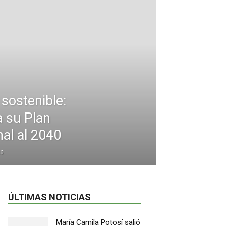
sostenible:
 su Plan
al al 2040
6
ÚLTIMAS NOTICIAS
María Camila Potosí salió