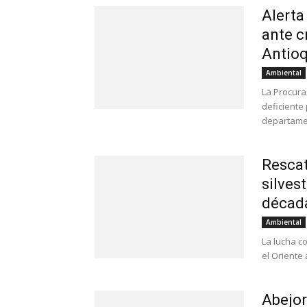
Alerta
ante c
Antioq
Ambiental
La Procura
deficiente
departamen
Rescat
silves
décad
Ambiental
La lucha c
el Oriente 
Abejo