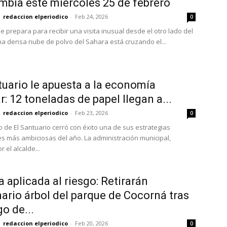
mbia este miércoles 25 de febrero
redaccion elperiodico
-
Feb 24, 2026
0
e prepara para recibir una visita inusual desde el otro lado del
a densa nube de polvo del Sahara está cruzando el...
tuario le apuesta a la economía
r: 12 toneladas de papel llegan a...
redaccion elperiodico
-
Feb 23, 2026
0
o de El Santuario cerró con éxito una de sus estrategias
s más ambiciosas del año. La administración municipal,
r el alcalde...
a aplicada al riesgo: Retirarán
ario árbol del parque de Cocorná tras
go de...
redaccion elperiodico
-
Feb 20, 2026
0