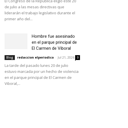
El Congreso de la República eligió este 20
de julio a las mesas directivas que
liderarán el trabajo legislativo durante el
primer año del...
Hombre fue asesinado
en el parque principal de
El Carmen de Viboral
redaccion elperiodico
-
Jul 21, 2026
Blog
0
La tarde del pasado lunes 20 de julio
estuvo marcada por un hecho de violencia
en el parque principal de El Carmen de
Viboral,...