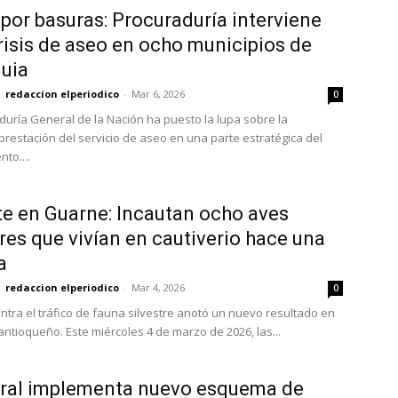
 por basuras: Procuraduría interviene
risis de aseo en ocho municipios de
uia
redaccion elperiodico
-
Mar 6, 2026
0
duría General de la Nación ha puesto la lupa sobre la
 prestación del servicio de aseo en una parte estratégica del
to....
e en Guarne: Incautan ocho aves
tres que vivían en cautiverio hace una
a
redaccion elperiodico
-
Mar 4, 2026
0
ontra el tráfico de fauna silvestre anotó un nuevo resultado en
antioqueño. Este miércoles 4 de marzo de 2026, las...
rral implementa nuevo esquema de