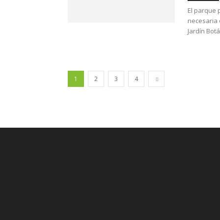
El parque 
necesaria 
Jardín Botá
1
2
3
4