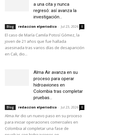
a una cita y nunca
regresó: así avanza la
investigación...
redaccion elperiodico
-
Jul 23, 2026
Blog
0
El caso de María Camila Potosí Gómez, la
joven de 21 años que fue hallada
asesinada tras varios días de desaparición
en Cali, dio...
Alma Air avanza en su
proceso para operar
hidroaviones en
Colombia tras completar
pruebas...
redaccion elperiodico
-
Jul 23, 2026
Blog
0
Alma Air dio un nuevo paso en su proceso
para iniciar operaciones comerciales en
Colombia al completar una fase de
pruebas con hidroaviones en...