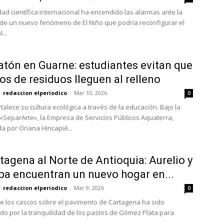
ad científica internacional ha encendido las alarmas ante la
de un nuevo fenómeno de El Niño que podría reconfigurar el
...
atón en Guarne: estudiantes evitan que
los de residuos lleguen al relleno
redaccion elperiodico
-
Mar 10, 2026
0
talece su cultura ecológica a través de la educación. Bajo la
 «SeparArte», la Empresa de Servicios Públicos Aquaterra,
 por Oriana Hincapié...
tagena al Norte de Antioquia: Aurelio y
a encuentran un nuevo hogar en...
redaccion elperiodico
-
Mar 9, 2026
0
de los cascos sobre el pavimento de Cartagena ha sido
o por la tranquilidad de los pastos de Gómez Plata para