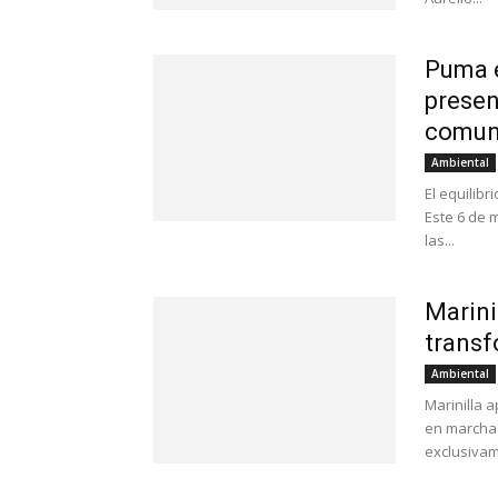
Puma e
presen
comun
Ambiental
El equilib
Este 6 de 
las...
Marini
transf
Ambiental
Marinilla 
en marcha 
exclusivam