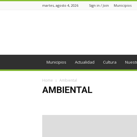
martes, agosto 4, 2026
Sign in / Join
Municipios
Periódico
el
Oriente
Municipios
Actualidad
Cultura
Nuest
Home
Ambiental
AMBIENTAL
Actualidad
Agroindustria
Altiplano
Ambiental
Desarrollo
Economía
Ediciones
Educación
Interés Político
Internacional
Medio Ambiente
Oriente
Páramo
Personajes
Política
Regió
Voz de la comunidad