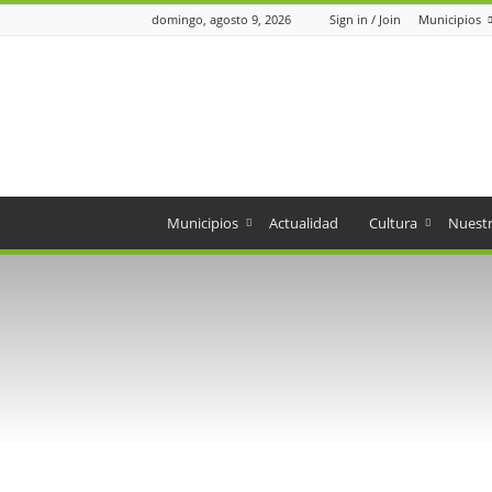
domingo, agosto 9, 2026
Sign in / Join
Municipios
Periódico
el
Oriente
Municipios
Actualidad
Cultura
Nuestr