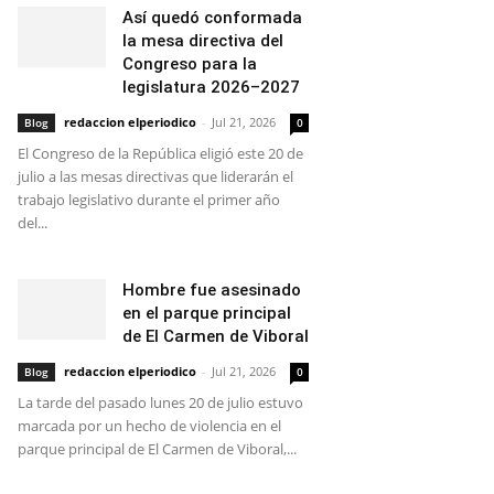
Así quedó conformada
la mesa directiva del
Congreso para la
legislatura 2026–2027
redaccion elperiodico
-
Jul 21, 2026
Blog
0
El Congreso de la República eligió este 20 de
julio a las mesas directivas que liderarán el
trabajo legislativo durante el primer año
del...
Hombre fue asesinado
en el parque principal
de El Carmen de Viboral
redaccion elperiodico
-
Jul 21, 2026
Blog
0
La tarde del pasado lunes 20 de julio estuvo
marcada por un hecho de violencia en el
parque principal de El Carmen de Viboral,...