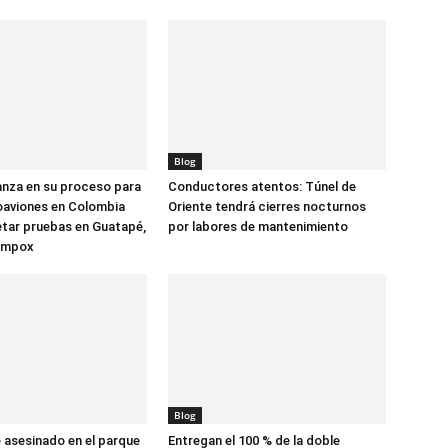
Blog
anza en su proceso para
Conductores atentos: Túnel de
oaviones en Colombia
Oriente tendrá cierres nocturnos
tar pruebas en Guatapé,
por labores de mantenimiento
ompox
Blog
asesinado en el parque
Entregan el 100 % de la doble