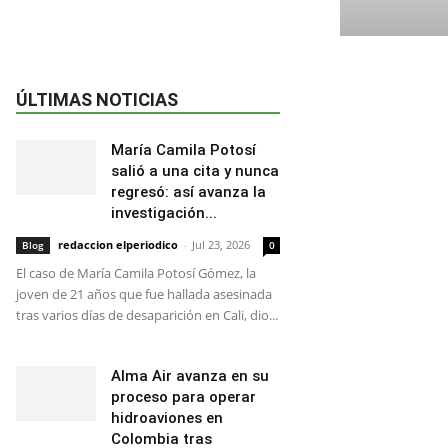
ÚLTIMAS NOTICIAS
María Camila Potosí
salió a una cita y nunca
regresó: así avanza la
investigación...
redaccion elperiodico
-
Jul 23, 2026
Blog
0
El caso de María Camila Potosí Gómez, la
joven de 21 años que fue hallada asesinada
tras varios días de desaparición en Cali, dio...
Alma Air avanza en su
proceso para operar
hidroaviones en
Colombia tras