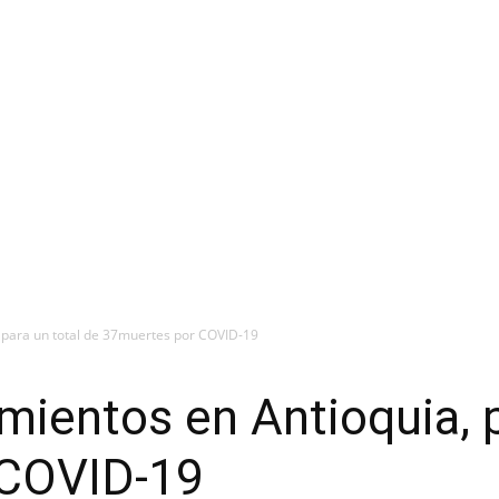
, para un total de 37muertes por COVID-19
imientos en Antioquia, p
 COVID-19