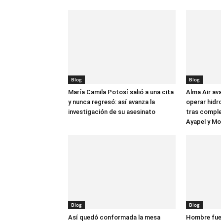
Blog
Blog
María Camila Potosí salió a una cita
Alma Air av
y nunca regresó: así avanza la
operar hidr
investigación de su asesinato
tras comple
Ayapel y M
Blog
Blog
Así quedó conformada la mesa
Hombre fue 