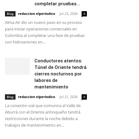
completar pruebas...
redaccion elperiodico
-
Jul 23, 2026
Blog
0
Alma Air dio un nuevo paso en su proceso
para iniciar operaciones comerciales en
Colombia al completar una fase de pruebas
con hidroaviones en...
Conductores atentos:
Túnel de Oriente tendrá
cierres nocturnos por
labores de
mantenimiento
redaccion elperiodico
-
Jul 21, 2026
Blog
0
La conexión vial que comunica al Valle de
Aburrá con el Oriente antioqueño tendrá
restricciones durante la noche debido a
trabajos de mantenimiento en...