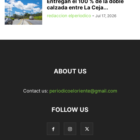
Entregan el 100 % de la doble
calzada entre La Ceja...
redaccion elperiodico
-
Jul 17, 2026
ABOUT US
Contact us:
periodicoeloriente@gmail.com
FOLLOW US