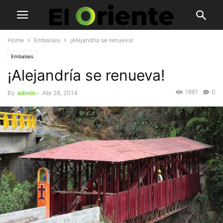
Home
Embalses
¡Alejandría se renueva!
Embalses
¡Alejandría se renueva!
1861
0
By
admin
-
Abr 28, 2014