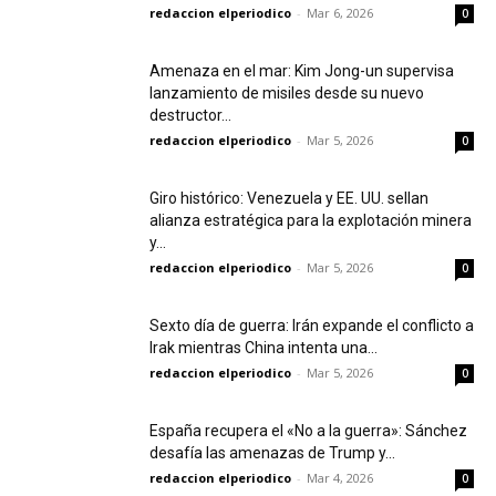
redaccion elperiodico
-
Mar 6, 2026
0
Amenaza en el mar: Kim Jong-un supervisa
lanzamiento de misiles desde su nuevo
destructor...
redaccion elperiodico
-
Mar 5, 2026
0
Giro histórico: Venezuela y EE. UU. sellan
alianza estratégica para la explotación minera
y...
redaccion elperiodico
-
Mar 5, 2026
0
Sexto día de guerra: Irán expande el conflicto a
Irak mientras China intenta una...
redaccion elperiodico
-
Mar 5, 2026
0
España recupera el «No a la guerra»: Sánchez
desafía las amenazas de Trump y...
redaccion elperiodico
-
Mar 4, 2026
0