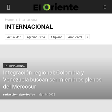
Home
Internacional
INTERNACIONAL
Actualidad
Agroindustria
Altiplano
Ambiental
INTERNACIONAL
Integración regional: Colombia y
Venezuela buscan ser miembros plenos
del Mercosur
redaccion elperiodico
-
Mar 14, 2026