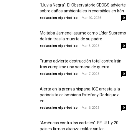
“Lluvia Negra”: El Observatorio CEOBS advierte
sobre daños ambientales irreversibles en Irán
redaccion elperiodico
-
Mar 10, 2026
0
Mojtaba Jamenei asume como Líder Supremo
de Irán tras la muerte de su padre
redaccion elperiodico
-
Mar 8, 2026
0
Trump advierte destrucción total contra Irán
tras cumplirse una semana de guerra
redaccion elperiodico
-
Mar 7, 2026
0
Alerta en la prensa hispana: ICE arresta a la
periodista colombiana Estefany Rodríguez
en...
redaccion elperiodico
-
Mar 6, 2026
0
“Américas contra los carteles”: EE. UU. y 20
países firman alianza militar sin las...