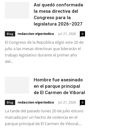
Así quedó conformada
la mesa directiva del
Congreso para la
legislatura 2026–2027
redaccion elperiodico
-
Jul 21, 2026
Blog
0
El Congreso de la República eligió este 20 de
julio a las mesas directivas que liderarán el
trabajo legislativo durante el primer año
del...
Hombre fue asesinado
en el parque principal
de El Carmen de Viboral
redaccion elperiodico
-
Jul 21, 2026
Blog
0
La tarde del pasado lunes 20 de julio estuvo
marcada por un hecho de violencia en el
parque principal de El Carmen de Viboral,...