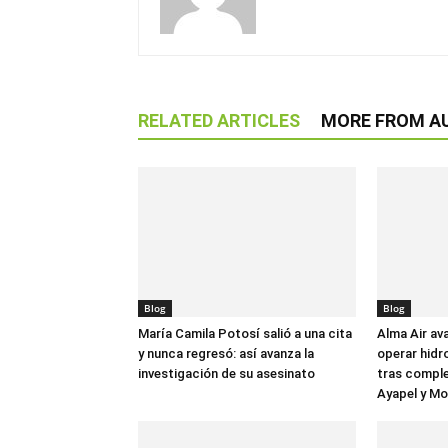
RELATED ARTICLES
MORE FROM A
Blog
Blog
María Camila Potosí salió a una cita
Alma Air av
y nunca regresó: así avanza la
operar hidr
investigación de su asesinato
tras comple
Ayapel y M