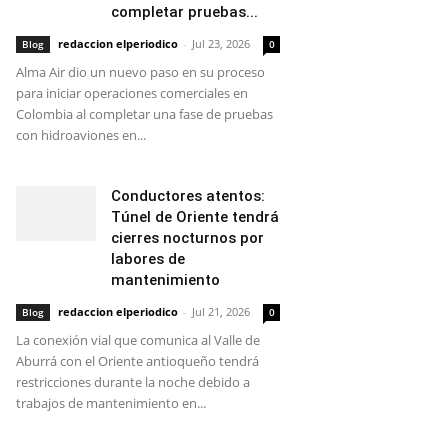
completar pruebas...
redaccion elperiodico
-
Jul 23, 2026
Blog
0
Alma Air dio un nuevo paso en su proceso
para iniciar operaciones comerciales en
Colombia al completar una fase de pruebas
con hidroaviones en...
Conductores atentos:
Túnel de Oriente tendrá
cierres nocturnos por
labores de
mantenimiento
redaccion elperiodico
-
Jul 21, 2026
Blog
0
La conexión vial que comunica al Valle de
Aburrá con el Oriente antioqueño tendrá
restricciones durante la noche debido a
trabajos de mantenimiento en...