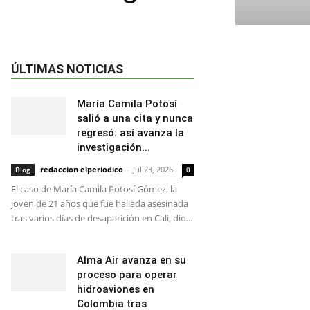
ÚLTIMAS NOTICIAS
María Camila Potosí
salió a una cita y nunca
regresó: así avanza la
investigación...
redaccion elperiodico
-
Jul 23, 2026
Blog
0
El caso de María Camila Potosí Gómez, la
joven de 21 años que fue hallada asesinada
tras varios días de desaparición en Cali, dio...
Alma Air avanza en su
proceso para operar
hidroaviones en
Colombia tras