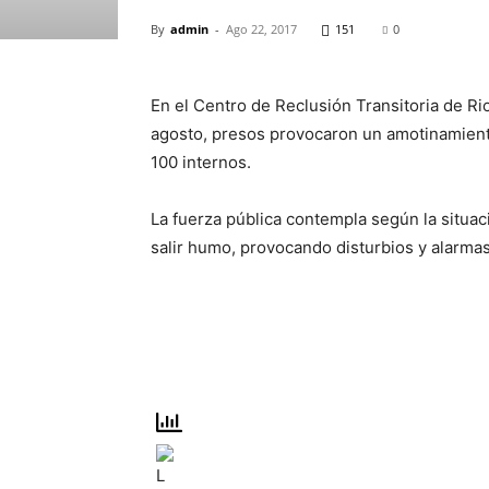
By
admin
-
Ago 22, 2017
151
0
En el Centro de Reclusión Transitoria de R
agosto, presos provocaron un amotinamient
100 internos.
La fuerza pública contempla según la situa
salir humo, provocando disturbios y alarma