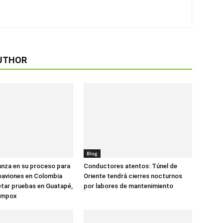
UTHOR
Blog
anza en su proceso para
Conductores atentos: Túnel de
oaviones en Colombia
Oriente tendrá cierres nocturnos
tar pruebas en Guatapé,
por labores de mantenimiento
ompox