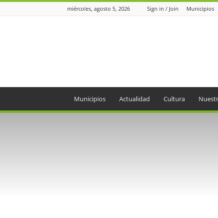
miércoles, agosto 5, 2026
Sign in / Join
Municipios
Periódico
el
Oriente
Municipios
Actualidad
Cultura
Nuestr