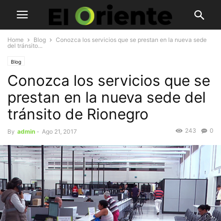
Home
Blog
Conozca los servicios que se prestan en la nueva sede
del tránsito...
Blog
Conozca los servicios que se
prestan en la nueva sede del
tránsito de Rionegro
243
0
By
admin
-
Ago 21, 2017