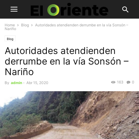
Home
Blog
Autoridades atendienden derrumbe en la vía Sonsón –
Nariño
Blog
Autoridades atendienden
derrumbe en la vía Sonsón –
Nariño
163
0
By
admin
-
Abr 15, 2020