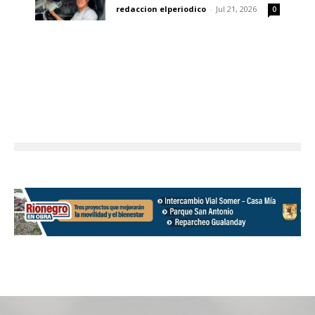
redaccion elperiodico
-
Jul 21, 2026
0