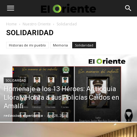
Home
Nuestro Oriente
Solidaridad
SOLIDARIDAD
Historias de mi pueblo
Memoria
Solidaridad
SOLIDARIDAD
Homenaje a los 13 Héroes: Antioquia
Llora y Honra a sus Policías Caídos en
Amalfi
redaccion elperiodico
-
Ago 28, 2025