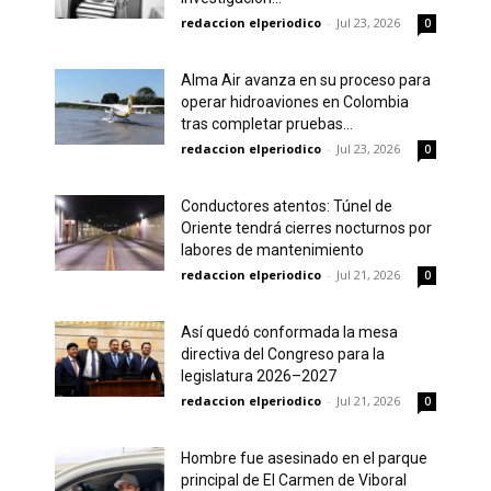
redaccion elperiodico
-
Jul 23, 2026
0
Alma Air avanza en su proceso para
operar hidroaviones en Colombia
tras completar pruebas...
redaccion elperiodico
-
Jul 23, 2026
0
Conductores atentos: Túnel de
Oriente tendrá cierres nocturnos por
labores de mantenimiento
redaccion elperiodico
-
Jul 21, 2026
0
Así quedó conformada la mesa
directiva del Congreso para la
legislatura 2026–2027
redaccion elperiodico
-
Jul 21, 2026
0
Hombre fue asesinado en el parque
principal de El Carmen de Viboral