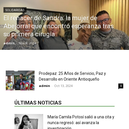
SOLIDARIDAD
El renacer de Sandra: la mujer de
Abejorral que encontró esperanza tras
su primera cirugía
admin
-
Nov 8, 2024
Prodepaz: 25 Años de Servicio, Paz y
Desarrollo en Oriente Antioqueño
admin
-
Oct 13, 2024
0
ÚLTIMAS NOTICIAS
María Camila Potosí salió a una cita y
nunca regresó: así avanza la
investigación...