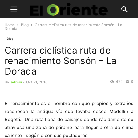
Home
Blog
Carrera ciclística ruta de renacimiento Sonsón – La
Dorada
Blog
Carrera ciclística ruta de
renacimiento Sonsón – La
Dorada
472
0
By
admin
-
Oct 21, 2016
El renacimiento es el nombre con que propios y extraños
reconocen la antigua vía que levaba desde Medellín a
Bogotá. “Una ruta llena de paisajes donde rápidamente se
atraviesa una zona de páramo para llegar a otra de clima
caliente”, según dicen sus pobladores.