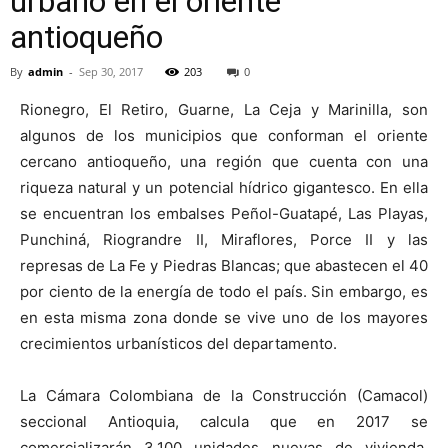
urbano en el oriente
antioqueño
By
admin
-
Sep 30, 2017
203
0
Rionegro, El Retiro, Guarne, La Ceja y Marinilla, son
algunos de los municipios que conforman el oriente
cercano antioqueño, una región que cuenta con una
riqueza natural y un potencial hídrico gigantesco. En ella
se encuentran los embalses Peñol-Guatapé, Las Playas,
Punchiná, Riograndre II, Miraflores, Porce II y las
represas de La Fe y Piedras Blancas; que abastecen el 40
por ciento de la energía de todo el país. Sin embargo, es
en esta misma zona donde se vive uno de los mayores
crecimientos urbanísticos del departamento.
La Cámara Colombiana de la Construcción (Camacol)
seccional Antioquia, calcula que en 2017 se
comercializarán 3.100 unidades nuevas de vivienda,