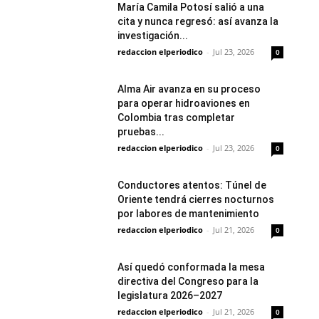
María Camila Potosí salió a una
cita y nunca regresó: así avanza la
investigación...
redaccion elperiodico
-
Jul 23, 2026
0
Alma Air avanza en su proceso
para operar hidroaviones en
Colombia tras completar
pruebas...
redaccion elperiodico
-
Jul 23, 2026
0
Conductores atentos: Túnel de
Oriente tendrá cierres nocturnos
por labores de mantenimiento
redaccion elperiodico
-
Jul 21, 2026
0
Así quedó conformada la mesa
directiva del Congreso para la
legislatura 2026–2027
redaccion elperiodico
-
Jul 21, 2026
0