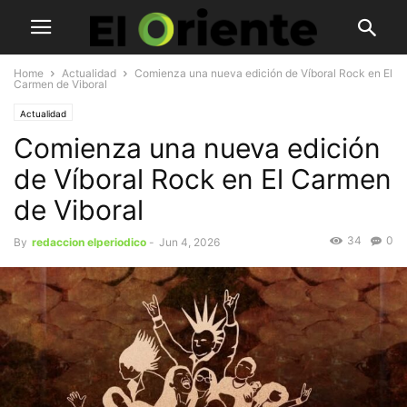
Home
Actualidad
Comienza una nueva edición de Víboral Rock en El
Carmen de Viboral
Actualidad
Comienza una nueva edición
de Víboral Rock en El Carmen
de Viboral
34
0
By
redaccion elperiodico
-
Jun 4, 2026